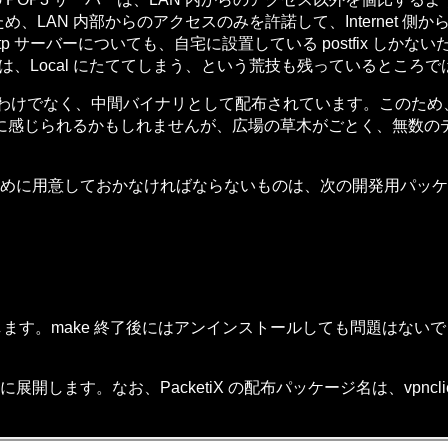
るため、LAN 内部からのアクセスのみを許諾して、Internet 
 サーバーについても、自宅に設置している postfix しか
ては、Local にたててしまう、という荒技も残っているところ
されているわけでなく、中間バイナリとして配布されています。このた
に感じられるかもしれませんが、広場の草木がごとく、無数の
X を使うために用意しておかなければならないものは、次の開発用パッ
します。make 終了後にはアンインストールしても問題はな
します。なお、PacketiX の配布パッケージ名は、vpnclient-xxx