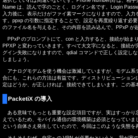
選択していれば間違いないです。Phone Number(s) は、相
Name は、読んで字のごとく、ログイン名です。Login 
入力後に、表示だけがファイ素マークになりますので、入力を
す。ppxp の引数に指定することで、設定を再度繰り返す必要はあり
のファイル名を与えると、その内容を読み込んで、PPxP が
PPxP のプロンプトにて、con と入力すると、接続が始まります
PPXP と変わっていきます。すべて大文字になると、接続
グイン失敗になりますので、qdial コマンドで正しく設定しなおし
しましょう。
アナログモデムを使う機会は激減していますが、モデム系デバイ
合にも、これらの方法は有益です。ディストリビューションに
定はどうか、が正しければ、接続できてしまいます。この
PacketiX の導入
ある意味でもっとも重要な設定項目ですが、実はすっかり忘
えているため、モバイル通信の環境構築は必須となっていま
という自体さえ発生していたので、今回はこのような失態を
そもそもなぜ、自宅への VPN が必要かというと、我が家の 