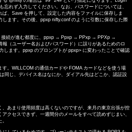
fty の場合は *99**24# という指定になります。Login
力確認にも忘れず入力してください。なお、パスワードについては、
、Save を押して、設定した内容をファイルに保存しま
す。その後、ppxp nifty.conf のように引数に保存した際
都度に、ppxp → Ppxp → PPxp → PPXp →
ン情報（ユーザー名およびパスワード）に誤りがあるためのロ
力します。ppxp のプロンプトが ppxp> に変わったことで確認
ILLCOM の通信カードや FOMA カードなどを使う場
本は同じ、デバイス名はなにか、ダイアル先はどこか、認証設
く、あまり使用頻度は高くないのですが、来月の東京出張が控
くアクセスできず、一週間分のメールをすべて読めずじまい、
た。
うにしているためです。プレーンテキストで流れる POP3 を