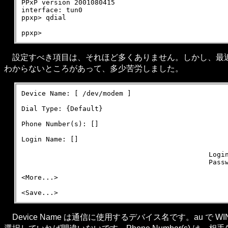
PPxP version 2001080415

interface: tun0

ppxp> qdial

設定すべき項目は、それほど多くありません。しかし、最近はすっ
わからないところがあって、多少苦労しました。
Device Name: [ /dev/modem ]

Dial Type: {Default}

Phone Number(s): []

Login Name: []

                                              Login
                                              Passw
<More...>

Device Name は通信に使用するデバイス名です。au で WIN