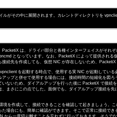
イルがその中に展開されます。カレントディレクトリを vpncli
acketiX は、ドライバ部分と各種インターフェイスがそれ
vpncmd となっています。なお、PacketiX によって提供され
先を作成しても、仮想 NIC が存在しないため、Packeti
vpnclient を起動する時点で、使用する実 NIC が起動し
ップと併せて使用する場合には、接続時間の短縮化を図ろうとして
ないため、ダイアルアップを行った後に PacketiX で接
まさにこの点でした。面倒でも、ダイアルアップ接続を先に完了さ
接続環境を作成して、接続できることを確認して起きましょう。これ
った場合にも、簡単に確認ができます。そこで正常に接続でき
AN から一度切り離すことを忘れずに行っておきます。そうで