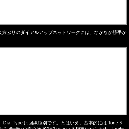
ため、久方ぶりのダイアルアップネットワークには、なかなか勝手が
。Dial Type は回線種別です。とはいえ、基本的には Tone を