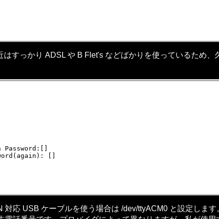
かり ADSL や B Flet's などばかりを使っている
 Password:[]

ord(again): []

 対応 USB ケーブルを使う場合は /dev/ttyACM0 と設定します