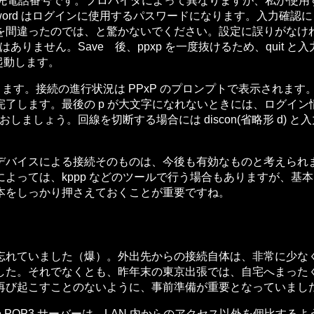
手先電話番号です。プロバイダによって異なりますが、私が使用する @ni
Password はログインに使用するパスワードになります。入
間違ったのでは、と驚かないでください。設定に誤りがなければ
ません。Save 後、ppxp を一度抜けるため、quit と入力しま
起動します。
。接続の進行状況は PPxP のプロンプトで表示されます。接続が進む
が完了します。最後の p が大文字になれないときには、ログイ
ましょう。回線を切断する場合には discon(省略形 d) と入
スによる接続そのものは、今後も有効なものと考えられます。W
よっては、kppp などのツールで行う場合もありますが、基
基本をしっかり押さえておくことが重要ですね。
れていました（爆）。外出先からの接続自体は、非常に少な
した。それでなくとも、昨年末の東京出張では、自宅へまった
再び起こすことのないように、事前準備が重要となっていまし
POP3 サーバーは、LAN 内からのアクセス以外を個比するよ