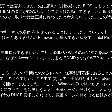
とは言えません。先に店員から話のあった BIOS によっ
IBM のロゴが確認され、システムは起動してきました。取り急
0BG を見つけたので、取り付けは正常に終わったと考えられました。この
inux での動作をさせてみることにしました。といっても、行った作
りません。Firmware が導入できた状態で、Intel Pro Wirel
ろ、無事接続できました。当初 ESSID や WEP の設定変
iwconfig コマンドによる ESSID および WEP キーの
ったところ、多少の手間はかかるものの、無事利用可能であることがわ
の２点でした。この中で (2) は少々手間取りました。認証ページ
はうまく開けませんでした。そこで、Windows 側で開いたアド
すぐにブラウザを起動しないと、認証ページが開けない、とい
時の DHCP 要求にあわせて、認証ページを開かせる仕組み