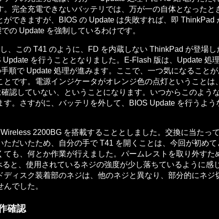
す。完全充電できないバッテリでは、万が一の自体となったと
ますが、BIOS の Update は失敗すれば、即 Think
の Update を強制しているわけです。
し、この T41 のように、FD を内蔵しない ThinkPad が登場
 Update を行うこととなりました。E-Flash 版は、Update 処理を
で Update 処理が進みます。ここで、一つ気になることがあり
ことです。電源インジケータがオレンジ色の点灯ということは
の充電は確認していない、ということになります。いつからこのよう
。さすがに、バッテリを外して、BIOS Update を行う
ro Wireless 2200BG を搭載することとしました。交
ただいたため、自分の手で T41 を開くことは、今回が初め
くても、何とか作業が行えました。パームレストを取り外すた
 に比べると、使用されているネジの強度が少し落ちているよう
ドディスク装着部のネジは、他のネジと異なり、部分的にネジ
せんでした。
の動作確認