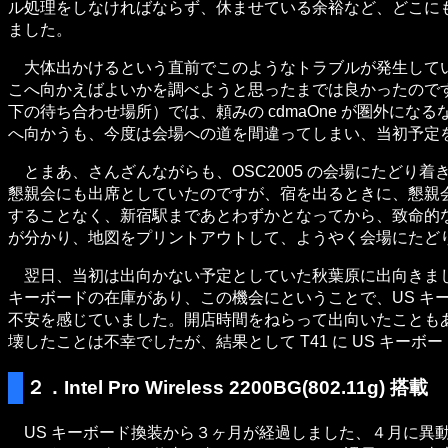
ル処理をしなければならず、休ませている余裕など、どこに
ました。
大体出かけるという直前でこのようなトラブルが発生してい
こへ向かえばよいかを調べようと思ったまでは良かったので
下の待ち合わせ場所）では、頼みの cdmaOne が圏外
へ向かうも、今度は会場への道を間違ってしまい、当初予定
とまあ、さんざんながらも、OSC2005 の会場にたどり
懇親会にも出席としていたのですが、宿を出るときに、懇親
することなく、新宿駅まであとわずかとなってから、致命的な
が分かり、地図をプリントアウトして、ようやく会場にたど
翌日、当初は出向かない予定としていた秋葉原に出向きました。出発
キーボードの在庫があり、この機会にということで、US キー
不安を感じていました。開店時間をねらって出向いたことも
壊したことは不幸でしたが、結果として T41 に US キ
２．Intel Pro Wireless 2200BG(802.11g) 搭載
US キーボード換装から３ヶ月が経過しました、４月に異