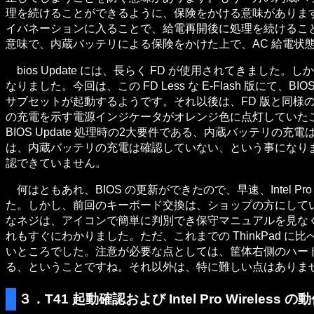
理を続けることができるように、保険をかける意味がありま
イバネーションに入ることで、給電再開後に処理を続けることができ
意味で、内蔵バッテリによる保険をかけた上で、AC 給電状態で
bios Update には、長らく FD が使用されてきました。しか
なりました。今回は、この FD Less な E-Flash 版にて、BIOS
サブセットが起動するようです。それ以後は、FD 版と同様の手順
の充電を示す電源インジケータがオレンジ色に点灯していた
BIOS Update 処理時の2大要件である、内蔵バッテリ
は、内蔵バッテリの充電は確認していない、という事になります
認できていません。
何はともあれ、BIOS の更新ができたので、早速、Intel P
た。しかし、前回のキーボード交換は、ショップの方にしてい
なネジは、アイコンで簡単に判別でき保守マニュアルを見な
れもすぐにわかりました。ただ、これまでの ThinkPad
いところでした。注意が必要な点としては、筐体右側のハー
る、ということですね。それ以外は、特に難しい点はありま
３．T41 起動確認および Intel Pro Wireless 