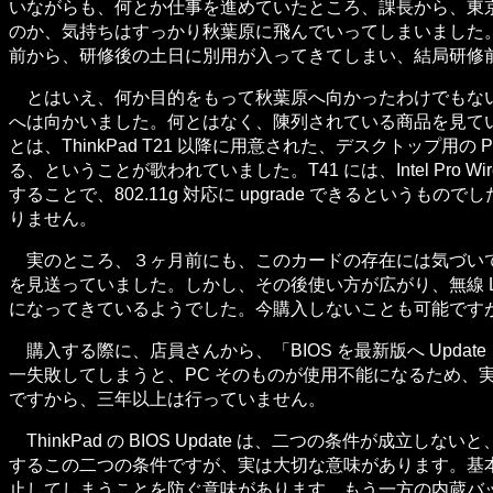
いながらも、何とか仕事を進めていたところ、課長から、東
のか、気持ちはすっかり秋葉原に飛んでいってしまいました
前から、研修後の土日に別用が入ってきてしまい、結局研修
とはいえ、何か目的をもって秋葉原へ向かったわけでもないため、
へは向かいました。何とはなく、陳列されている商品を見ていたところ、一
とは、ThinkPad T21 以降に用意された、デスクトップ
る、ということが歌われていました。T41 には、Intel Pro Wirel
することで、802.11g 対応に upgrade できるという
りません。
実のところ、３ヶ月前にも、このカードの存在には気づいてい
を見送っていました。しかし、その後使い方が広がり、無線 
になってきているようでした。今購入しないことも可能です
購入する際に、店員さんから、「BIOS を最新版へ Update
一失敗してしまうと、PC そのものが使用不能になるため、実際に不
ですから、三年以上は行っていません。
ThinkPad の BIOS Update は、二つの条件が
するこの二つの条件ですが、実は大切な意味があります。基本的に、
止してしまうことを防ぐ意味があります。もう一方の内蔵バッテリ