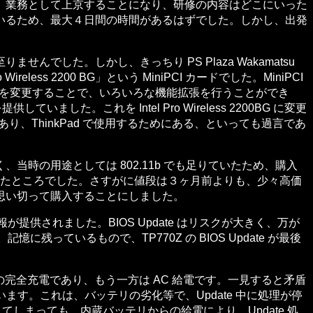
、業務として上京することになり、研修の内容はどこにいった
いるため、最大４日間の時間があるはずでした。しかし、出発
。
た。しかし、きっちり PS Plaza Wakamatsu
 2200 BG」という MiniPCI カードでした。MiniPCI
すカードを変更することで、いろいろな機能拡張を行うことができ
していました。これを Intel Pro Wireless 2200BG に変更
であり、ThinkPad で使用するためにある、といっても過言であ
の用途としては 802.11b でも足りていたため、購入
きたところでした。さすがに値段は３ヶ月前よりも、少々高価
思い切って購入することにしました。
が提供されました。BIOS Update はリスクが大きく、万が
っているもので、TP770Z の BIOS Update が最後
テリの完全充電であり、もう一方は AC 給電です。一見すると矛盾
います。これは、バッテリの劣化等で、Update 中に処理が停
てしまっても、内蔵バッテリからの給電により、Update 処