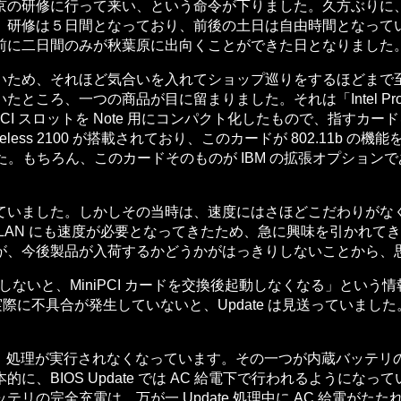
京の研修に行って来い、という命令が下りました。久方ぶりに
。研修は５日間となっており、前後の土日は自由時間となって
前に二日間のみが秋葉原に出向くことができた日となりました
それほど気合いを入れてショップ巡りをするほどまで至りませんでし
つの商品が目に留まりました。それは「Intel Pro Wireless
用の PCI スロットを Note 用にコンパクト化したもので、指
ess 2100 が搭載されており、このカードが 802.11b の機能を提供
ものでした。もちろん、このカードそのものが IBM の拡張オプション
ました。しかしその当時は、速度にはさほどこだわりがなく、当時
LAN にも速度が必要となってきたため、急に興味を引かれて
が、今後製品が入荷するかどうかがはっきりしないことから、
 しないと、MiniPCI カードを交換後起動しなくなる」という情報
具合が発生していないと、Update は見送っていました。記憶に残
成立しないと、処理が実行されなくなっています。その一つが内蔵バッ
BIOS Update では AC 給電下で行われるようになって
の完全充電は、万が一 Update 処理中に AC 給電がたたれ