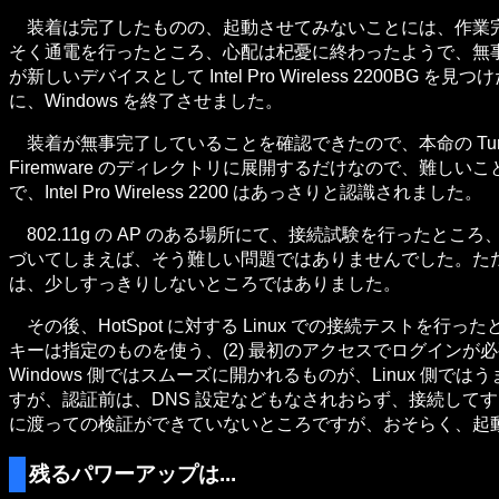
装着は完了したものの、起動させてみないことには、作業完了
そく通電を行ったところ、心配は杞憂に終わったようで、無事 
が新しいデバイスとして Intel Pro Wireless 220
に、Windows を終了させました。
装着が無事完了していることを確認できたので、本命の TurboL
Firemware のディレクトリに展開するだけなので、難しいことは何もあ
で、Intel Pro Wireless 2200 はあっさりと認識されました。
802.11g の AP のある場所にて、接続試験を行ったとこ
づいてしまえば、そう難しい問題ではありませんでした。ただ、なぜか 
は、少しすっきりしないところではありました。
その後、HotSpot に対する Linux での接続テストを行
キーは指定のものを使う、(2) 最初のアクセスでログインが必要、
Windows 側ではスムーズに開かれるものが、Linux 側で
すが、認証前は、DNS 設定などもなされおらず、接続して
に渡っての検証ができていないところですが、おそらく、起動
残るパワーアップは...