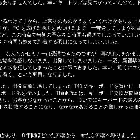
もありませんでした。幸いキートップは見つかっていたので、
るわけですから、上京そのものがうまくいくわけがありませ
すが、PC を広げる場所を見つけるまで、一苦労してしまう羽
になるなど、この時点で当初の予定を１時間も過ぎてしまっていま
を２時間も超えて到着する羽目になってしまいました。
着き、なんとかセミナーは受講できたのですが、再びポカをかま
会場を確認しないまま、出発してしまいました。一応、新宿駅
ミスを犯してしまったことに気づきました。幸い、近くにネット
り着く、という羽目になりました。
直前に壊してしまった T41 のキーボードを買いに、PS Plaz
ボード化を行いました。ThinkPad は、キーボード交換が
あり、お客が少なかったことから、ついでにキーボードの購入
ーボードを搭載することになり、なかなかあげることの難しかった
動があり、８年間ほどいた部署から、新たな部署へ移りました