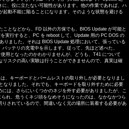
きに、役に立たない可能性があります。他の作業であれば、ハ
Pad が起動不能に陥ることになります。そのような状態を避ける
したことなどから、FD 以外の方保でも、BIOS Update が可能と
実行すると、PC を reboot して、Update 用の PC DOS の
ました。それは BIOS Update 処理において、張っている
、バッテリの充電中を示します。従って、先ほど述べた、
な使用となったのかわかりませんが、どうも、T41 について
ようなリスクの高い実験は行うことができませんので、真実は確
換に当たっては、キーボードとパームレストの取り外しが必要となりまし
てとなりました。それでも、キーボードを取り外すために必要
めには、さらにいくつかのネジを外す必要がありましたが、こ
に感じられ、危うくネジ頭をなめそうになったのは、なかなかつら
切りされているので、間違いなく元の場所に装着する必要があ